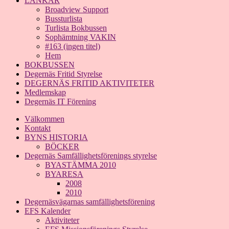
LÄNKAR
Broadview Support
Bussturlista
Turlista Bokbussen
Sophämtning VAKIN
#163 (ingen titel)
Hem
BOKBUSSEN
Degernäs Fritid Styrelse
DEGERNÄS FRITID AKTIVITETER
Medlemskap
Degernäs IT Förening
Välkommen
Kontakt
BYNS HISTORIA
BÖCKER
Degernäs Samfällighetsförenings styrelse
BYASTÄMMA 2010
BYARESA
2008
2010
Degernäsvägarnas samfällighetsförening
EFS Kalender
Aktiviteter