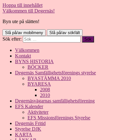
Hoppa till innehållet
Välkommen till Degernäs!
Byn ute på slätten!
Slå på/av mobilmeny
Slå på/av sökfält
Sök efter:
Välkommen
Kontakt
BYNS HISTORIA
BÖCKER
Degernäs Samfällighetsförenings styrelse
BYASTÄMMA 2010
BYARESA
2008
2010
Degernäsvägarnas samfällighetsförening
EFS Kalender
Aktiviteter
EFS Missionsförenings Styrelse
Degernäs Fritid
Styrelse DJK
KARTA