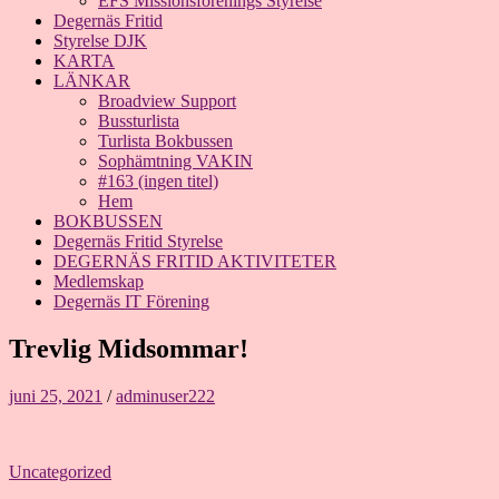
EFS Missionsförenings Styrelse
Degernäs Fritid
Styrelse DJK
KARTA
LÄNKAR
Broadview Support
Bussturlista
Turlista Bokbussen
Sophämtning VAKIN
#163 (ingen titel)
Hem
BOKBUSSEN
Degernäs Fritid Styrelse
DEGERNÄS FRITID AKTIVITETER
Medlemskap
Degernäs IT Förening
Trevlig Midsommar!
juni 25, 2021
/
adminuser222
Uncategorized