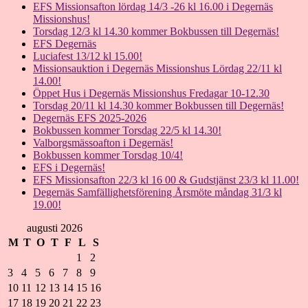
EFS Missionsafton lördag 14/3 -26 kl 16.00 i Degernäs
Missionshus!
Torsdag 12/3 kl 14.30 kommer Bokbussen till Degernäs!
EFS Degernäs
Luciafest 13/12 kl 15.00!
Missionsauktion i Degernäs Missionshus Lördag 22/11 kl
14.00!
Öppet Hus i Degernäs Missionshus Fredagar 10-12.30
Torsdag 20/11 kl 14.30 kommer Bokbussen till Degernäs!
Degernäs EFS 2025-2026
Bokbussen kommer Torsdag 22/5 kl 14.30!
Valborgsmässoafton i Degernäs!
Bokbussen kommer Torsdag 10/4!
EFS i Degernäs!
EFS Missionsafton 22/3 kl 16 00 & Gudstjänst 23/3 kl 11.00!
Degernäs Samfällighetsförening Årsmöte måndag 31/3 kl
19.00!
augusti 2026
M
T
O
T
F
L
S
1
2
3
4
5
6
7
8
9
10
11
12
13
14
15
16
17
18
19
20
21
22
23