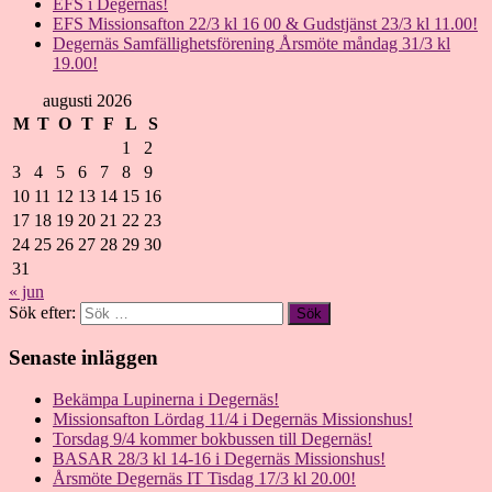
EFS i Degernäs!
EFS Missionsafton 22/3 kl 16 00 & Gudstjänst 23/3 kl 11.00!
Degernäs Samfällighetsförening Årsmöte måndag 31/3 kl
19.00!
augusti 2026
M
T
O
T
F
L
S
1
2
3
4
5
6
7
8
9
10
11
12
13
14
15
16
17
18
19
20
21
22
23
24
25
26
27
28
29
30
31
« jun
Sök efter:
Senaste inläggen
Bekämpa Lupinerna i Degernäs!
Missionsafton Lördag 11/4 i Degernäs Missionshus!
Torsdag 9/4 kommer bokbussen till Degernäs!
BASAR 28/3 kl 14-16 i Degernäs Missionshus!
Årsmöte Degernäs IT Tisdag 17/3 kl 20.00!