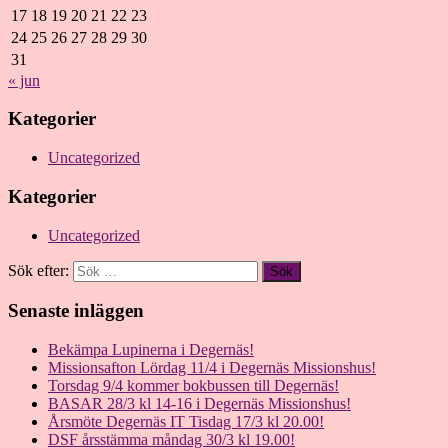
17
18
19
20
21
22
23
24
25
26
27
28
29
30
31
« jun
Kategorier
Uncategorized
Kategorier
Uncategorized
Sök efter:
Senaste inläggen
Bekämpa Lupinerna i Degernäs!
Missionsafton Lördag 11/4 i Degernäs Missionshus!
Torsdag 9/4 kommer bokbussen till Degernäs!
BASAR 28/3 kl 14-16 i Degernäs Missionshus!
Årsmöte Degernäs IT Tisdag 17/3 kl 20.00!
DSF årsstämma måndag 30/3 kl 19.00!