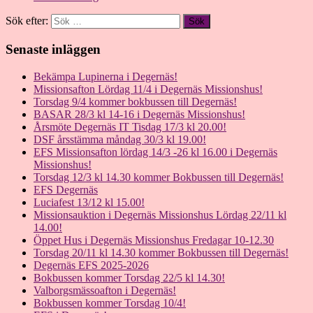
Sök efter:
Senaste inläggen
Bekämpa Lupinerna i Degernäs!
Missionsafton Lördag 11/4 i Degernäs Missionshus!
Torsdag 9/4 kommer bokbussen till Degernäs!
BASAR 28/3 kl 14-16 i Degernäs Missionshus!
Årsmöte Degernäs IT Tisdag 17/3 kl 20.00!
DSF årsstämma måndag 30/3 kl 19.00!
EFS Missionsafton lördag 14/3 -26 kl 16.00 i Degernäs
Missionshus!
Torsdag 12/3 kl 14.30 kommer Bokbussen till Degernäs!
EFS Degernäs
Luciafest 13/12 kl 15.00!
Missionsauktion i Degernäs Missionshus Lördag 22/11 kl
14.00!
Öppet Hus i Degernäs Missionshus Fredagar 10-12.30
Torsdag 20/11 kl 14.30 kommer Bokbussen till Degernäs!
Degernäs EFS 2025-2026
Bokbussen kommer Torsdag 22/5 kl 14.30!
Valborgsmässoafton i Degernäs!
Bokbussen kommer Torsdag 10/4!