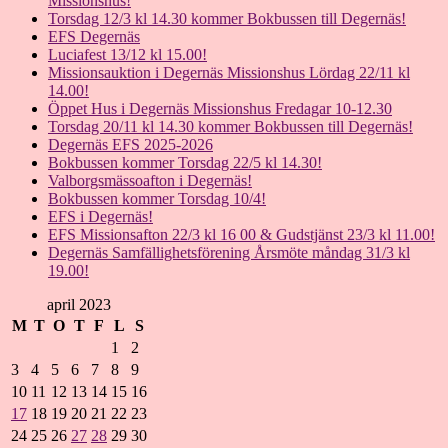
Missionshus!
Torsdag 12/3 kl 14.30 kommer Bokbussen till Degernäs!
EFS Degernäs
Luciafest 13/12 kl 15.00!
Missionsauktion i Degernäs Missionshus Lördag 22/11 kl
14.00!
Öppet Hus i Degernäs Missionshus Fredagar 10-12.30
Torsdag 20/11 kl 14.30 kommer Bokbussen till Degernäs!
Degernäs EFS 2025-2026
Bokbussen kommer Torsdag 22/5 kl 14.30!
Valborgsmässoafton i Degernäs!
Bokbussen kommer Torsdag 10/4!
EFS i Degernäs!
EFS Missionsafton 22/3 kl 16 00 & Gudstjänst 23/3 kl 11.00!
Degernäs Samfällighetsförening Årsmöte måndag 31/3 kl
19.00!
april 2023
M
T
O
T
F
L
S
1
2
3
4
5
6
7
8
9
10
11
12
13
14
15
16
17
18
19
20
21
22
23
24
25
26
27
28
29
30