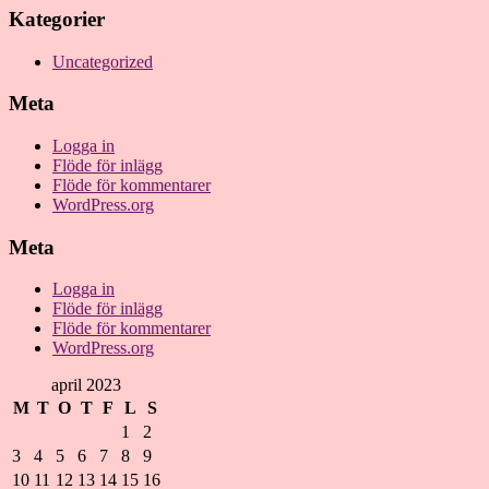
Kategorier
Uncategorized
Meta
Logga in
Flöde för inlägg
Flöde för kommentarer
WordPress.org
Meta
Logga in
Flöde för inlägg
Flöde för kommentarer
WordPress.org
april 2023
M
T
O
T
F
L
S
1
2
3
4
5
6
7
8
9
10
11
12
13
14
15
16