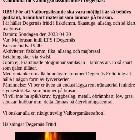
Välkomna till Valborgsmässofirande i Degernäs!
OBS! För att Valborgsfirande ska vara möjligt i år så behövs
godkänt, brännbart material som lämnas på brasan.
I år håller Degernäs fritid i fiskdamm, fikastuga, allsång och så klart
majbrasa!
Datum: Söndagen den 2023-04-30
Var: Majbrasan intill EFS i Degernäs
Brasan tänds: 19.00
Aktiviteter: fiskdamm, fika, allsång och majbrasa!
Betalning sker via Swish
Glöm ej: Framtinade plogpinnar samlas in – lämnas alt. in så snart
som tjälen tillåter.
Med omtanke om alla hundägare kommer Degernäs Fritid inte att
hålla i någon form av fyrverkerier.
Påminnelse: Vi ber er även att endast lägga rent trämaterial i mindre
styckestorlekar som brinner på brasan.
Vi vill inte ha spik/skruv, byggbeslag, metall, obrännbart, löv, gräs,
stockar, kubbar mm, detta lämnas på återvinningscentral.
Vi önskar alla en riktigt trevlig Valborgsmässoafton!
Hälsningar Degernäs Fritid