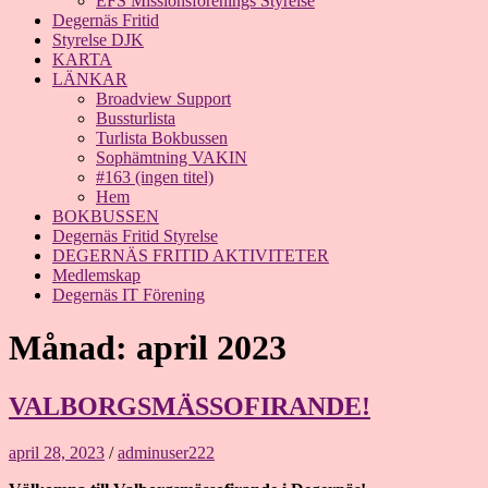
EFS Missionsförenings Styrelse
Degernäs Fritid
Styrelse DJK
KARTA
LÄNKAR
Broadview Support
Bussturlista
Turlista Bokbussen
Sophämtning VAKIN
#163 (ingen titel)
Hem
BOKBUSSEN
Degernäs Fritid Styrelse
DEGERNÄS FRITID AKTIVITETER
Medlemskap
Degernäs IT Förening
Månad:
april 2023
VALBORGSMÄSSOFIRANDE!
april 28, 2023
/
adminuser222