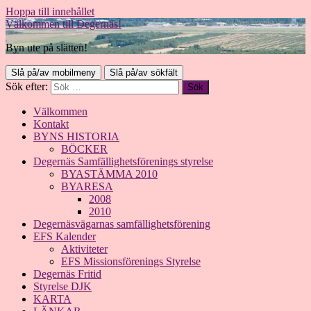
Hoppa till innehållet
Välkommen till Degernäs!
Byn ute på slätten!
Slå på/av mobilmeny
Slå på/av sökfält
Sök efter:
Välkommen
Kontakt
BYNS HISTORIA
BÖCKER
Degernäs Samfällighetsförenings styrelse
BYASTÄMMA 2010
BYARESA
2008
2010
Degernäsvägarnas samfällighetsförening
EFS Kalender
Aktiviteter
EFS Missionsförenings Styrelse
Degernäs Fritid
Styrelse DJK
KARTA