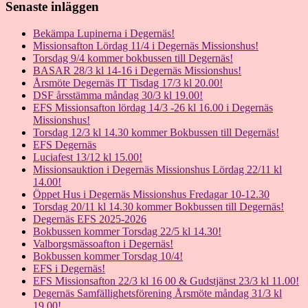
Senaste inläggen
Bekämpa Lupinerna i Degernäs!
Missionsafton Lördag 11/4 i Degernäs Missionshus!
Torsdag 9/4 kommer bokbussen till Degernäs!
BASAR 28/3 kl 14-16 i Degernäs Missionshus!
Årsmöte Degernäs IT Tisdag 17/3 kl 20.00!
DSF årsstämma måndag 30/3 kl 19.00!
EFS Missionsafton lördag 14/3 -26 kl 16.00 i Degernäs
Missionshus!
Torsdag 12/3 kl 14.30 kommer Bokbussen till Degernäs!
EFS Degernäs
Luciafest 13/12 kl 15.00!
Missionsauktion i Degernäs Missionshus Lördag 22/11 kl
14.00!
Öppet Hus i Degernäs Missionshus Fredagar 10-12.30
Torsdag 20/11 kl 14.30 kommer Bokbussen till Degernäs!
Degernäs EFS 2025-2026
Bokbussen kommer Torsdag 22/5 kl 14.30!
Valborgsmässoafton i Degernäs!
Bokbussen kommer Torsdag 10/4!
EFS i Degernäs!
EFS Missionsafton 22/3 kl 16 00 & Gudstjänst 23/3 kl 11.00!
Degernäs Samfällighetsförening Årsmöte måndag 31/3 kl
19.00!