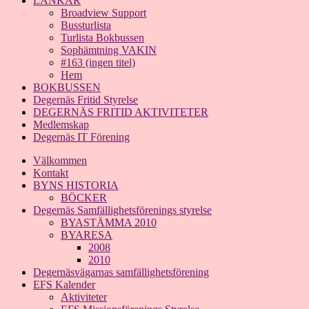
LÄNKAR
Broadview Support
Bussturlista
Turlista Bokbussen
Sophämtning VAKIN
#163 (ingen titel)
Hem
BOKBUSSEN
Degernäs Fritid Styrelse
DEGERNÄS FRITID AKTIVITETER
Medlemskap
Degernäs IT Förening
Välkommen
Kontakt
BYNS HISTORIA
BÖCKER
Degernäs Samfällighetsförenings styrelse
BYASTÄMMA 2010
BYARESA
2008
2010
Degernäsvägarnas samfällighetsförening
EFS Kalender
Aktiviteter