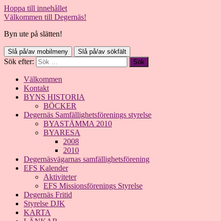
Hoppa till innehållet
Välkommen till Degernäs!
Byn ute på slätten!
Slå på/av mobilmeny
Slå på/av sökfält
Sök efter:
Välkommen
Kontakt
BYNS HISTORIA
BÖCKER
Degernäs Samfällighetsförenings styrelse
BYASTÄMMA 2010
BYARESA
2008
2010
Degernäsvägarnas samfällighetsförening
EFS Kalender
Aktiviteter
EFS Missionsförenings Styrelse
Degernäs Fritid
Styrelse DJK
KARTA