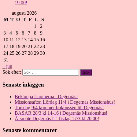
19.00!
augusti 2026
M
T
O
T
F
L
S
1
2
3
4
5
6
7
8
9
10
11
12
13
14
15
16
17
18
19
20
21
22
23
24
25
26
27
28
29
30
31
« jun
Sök efter:
Senaste inläggen
Bekämpa Lupinerna i Degernäs!
Missionsafton Lördag 11/4 i Degernäs Missionshus!
Torsdag 9/4 kommer bokbussen till Degernäs!
BASAR 28/3 kl 14-16 i Degernäs Missionshus!
Årsmöte Degernäs IT Tisdag 17/3 kl 20.00!
Senaste kommentarer