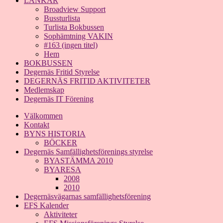
LÄNKAR
Broadview Support
Bussturlista
Turlista Bokbussen
Sophämtning VAKIN
#163 (ingen titel)
Hem
BOKBUSSEN
Degernäs Fritid Styrelse
DEGERNÄS FRITID AKTIVITETER
Medlemskap
Degernäs IT Förening
Välkommen
Kontakt
BYNS HISTORIA
BÖCKER
Degernäs Samfällighetsförenings styrelse
BYASTÄMMA 2010
BYARESA
2008
2010
Degernäsvägarnas samfällighetsförening
EFS Kalender
Aktiviteter