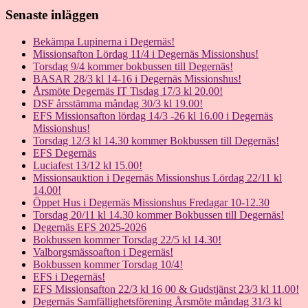
Senaste inläggen
Bekämpa Lupinerna i Degernäs!
Missionsafton Lördag 11/4 i Degernäs Missionshus!
Torsdag 9/4 kommer bokbussen till Degernäs!
BASAR 28/3 kl 14-16 i Degernäs Missionshus!
Årsmöte Degernäs IT Tisdag 17/3 kl 20.00!
DSF årsstämma måndag 30/3 kl 19.00!
EFS Missionsafton lördag 14/3 -26 kl 16.00 i Degernäs
Missionshus!
Torsdag 12/3 kl 14.30 kommer Bokbussen till Degernäs!
EFS Degernäs
Luciafest 13/12 kl 15.00!
Missionsauktion i Degernäs Missionshus Lördag 22/11 kl
14.00!
Öppet Hus i Degernäs Missionshus Fredagar 10-12.30
Torsdag 20/11 kl 14.30 kommer Bokbussen till Degernäs!
Degernäs EFS 2025-2026
Bokbussen kommer Torsdag 22/5 kl 14.30!
Valborgsmässoafton i Degernäs!
Bokbussen kommer Torsdag 10/4!
EFS i Degernäs!
EFS Missionsafton 22/3 kl 16 00 & Gudstjänst 23/3 kl 11.00!
Degernäs Samfällighetsförening Årsmöte måndag 31/3 kl