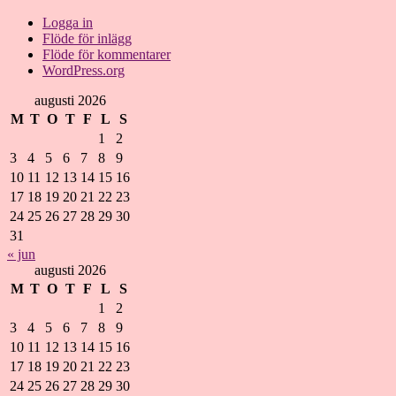
Logga in
Flöde för inlägg
Flöde för kommentarer
WordPress.org
augusti 2026
M
T
O
T
F
L
S
1
2
3
4
5
6
7
8
9
10
11
12
13
14
15
16
17
18
19
20
21
22
23
24
25
26
27
28
29
30
31
« jun
augusti 2026
M
T
O
T
F
L
S
1
2
3
4
5
6
7
8
9
10
11
12
13
14
15
16
17
18
19
20
21
22
23
24
25
26
27
28
29
30