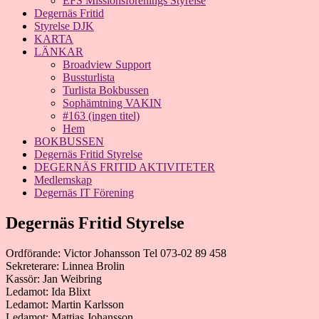
EFS Missionsförenings Styrelse
Degernäs Fritid
Styrelse DJK
KARTA
LÄNKAR
Broadview Support
Bussturlista
Turlista Bokbussen
Sophämtning VAKIN
#163 (ingen titel)
Hem
BOKBUSSEN
Degernäs Fritid Styrelse
DEGERNÄS FRITID AKTIVITETER
Medlemskap
Degernäs IT Förening
Degernäs Fritid Styrelse
Ordförande: Victor Johansson Tel 073-02 89 458
Sekreterare: Linnea Brolin
Kassör: Jan Weibring
Ledamot: Ida Blixt
Ledamot: Martin Karlsson
Ledamot: Mattias Johansson