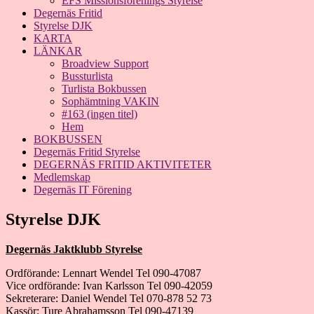
EFS Missionsförenings Styrelse
Degernäs Fritid
Styrelse DJK
KARTA
LÄNKAR
Broadview Support
Bussturlista
Turlista Bokbussen
Sophämtning VAKIN
#163 (ingen titel)
Hem
BOKBUSSEN
Degernäs Fritid Styrelse
DEGERNÄS FRITID AKTIVITETER
Medlemskap
Degernäs IT Förening
Styrelse DJK
Degernäs Jaktklubb Styrelse
Ordförande: Lennart Wendel Tel 090-47087
Vice ordförande: Ivan Karlsson Tel 090-42059
Sekreterare: Daniel Wendel Tel 070-878 52 73
Kassör: Ture Abrahamsson Tel 090-47139