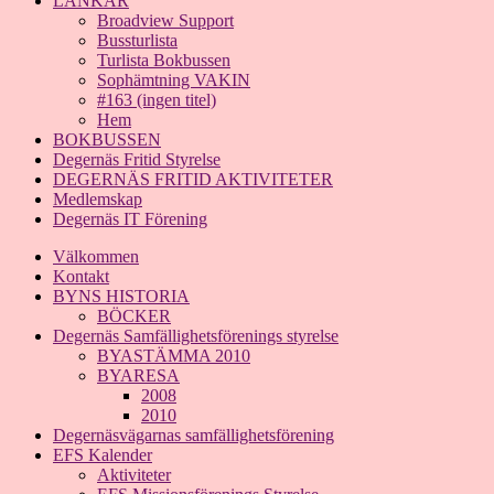
LÄNKAR
Broadview Support
Bussturlista
Turlista Bokbussen
Sophämtning VAKIN
#163 (ingen titel)
Hem
BOKBUSSEN
Degernäs Fritid Styrelse
DEGERNÄS FRITID AKTIVITETER
Medlemskap
Degernäs IT Förening
Välkommen
Kontakt
BYNS HISTORIA
BÖCKER
Degernäs Samfällighetsförenings styrelse
BYASTÄMMA 2010
BYARESA
2008
2010
Degernäsvägarnas samfällighetsförening
EFS Kalender
Aktiviteter