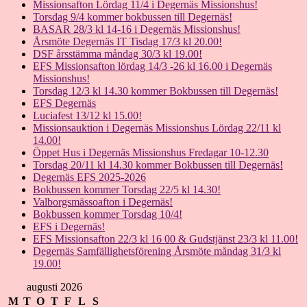
Missionsafton Lördag 11/4 i Degernäs Missionshus!
Torsdag 9/4 kommer bokbussen till Degernäs!
BASAR 28/3 kl 14-16 i Degernäs Missionshus!
Årsmöte Degernäs IT Tisdag 17/3 kl 20.00!
DSF årsstämma måndag 30/3 kl 19.00!
EFS Missionsafton lördag 14/3 -26 kl 16.00 i Degernäs
Missionshus!
Torsdag 12/3 kl 14.30 kommer Bokbussen till Degernäs!
EFS Degernäs
Luciafest 13/12 kl 15.00!
Missionsauktion i Degernäs Missionshus Lördag 22/11 kl
14.00!
Öppet Hus i Degernäs Missionshus Fredagar 10-12.30
Torsdag 20/11 kl 14.30 kommer Bokbussen till Degernäs!
Degernäs EFS 2025-2026
Bokbussen kommer Torsdag 22/5 kl 14.30!
Valborgsmässoafton i Degernäs!
Bokbussen kommer Torsdag 10/4!
EFS i Degernäs!
EFS Missionsafton 22/3 kl 16 00 & Gudstjänst 23/3 kl 11.00!
Degernäs Samfällighetsförening Årsmöte måndag 31/3 kl
19.00!
augusti 2026
M
T
O
T
F
L
S