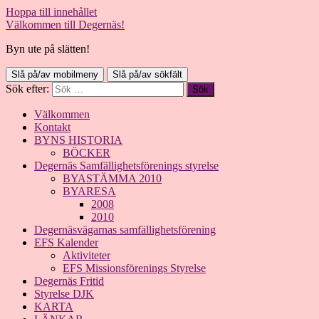
Hoppa till innehållet
Välkommen till Degernäs!
Byn ute på slätten!
Slå på/av mobilmeny
Slå på/av sökfält
Sök efter:
Välkommen
Kontakt
BYNS HISTORIA
BÖCKER
Degernäs Samfällighetsförenings styrelse
BYASTÄMMA 2010
BYARESA
2008
2010
Degernäsvägarnas samfällighetsförening
EFS Kalender
Aktiviteter
EFS Missionsförenings Styrelse
Degernäs Fritid
Styrelse DJK
KARTA