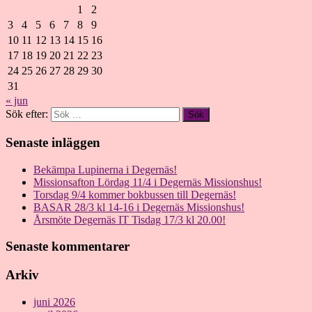
1
2
3
4
5
6
7
8
9
10
11
12
13
14
15
16
17
18
19
20
21
22
23
24
25
26
27
28
29
30
31
« jun
Sök efter:
Senaste inläggen
Bekämpa Lupinerna i Degernäs!
Missionsafton Lördag 11/4 i Degernäs Missionshus!
Torsdag 9/4 kommer bokbussen till Degernäs!
BASAR 28/3 kl 14-16 i Degernäs Missionshus!
Årsmöte Degernäs IT Tisdag 17/3 kl 20.00!
Senaste kommentarer
Arkiv
juni 2026