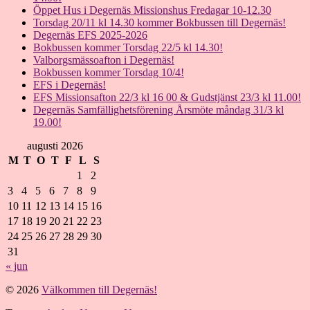
Öppet Hus i Degernäs Missionshus Fredagar 10-12.30
Torsdag 20/11 kl 14.30 kommer Bokbussen till Degernäs!
Degernäs EFS 2025-2026
Bokbussen kommer Torsdag 22/5 kl 14.30!
Valborgsmässoafton i Degernäs!
Bokbussen kommer Torsdag 10/4!
EFS i Degernäs!
EFS Missionsafton 22/3 kl 16 00 & Gudstjänst 23/3 kl 11.00!
Degernäs Samfällighetsförening Årsmöte måndag 31/3 kl
19.00!
augusti 2026
M
T
O
T
F
L
S
1
2
3
4
5
6
7
8
9
10
11
12
13
14
15
16
17
18
19
20
21
22
23
24
25
26
27
28
29
30
31
« jun
© 2026
Välkommen till Degernäs!