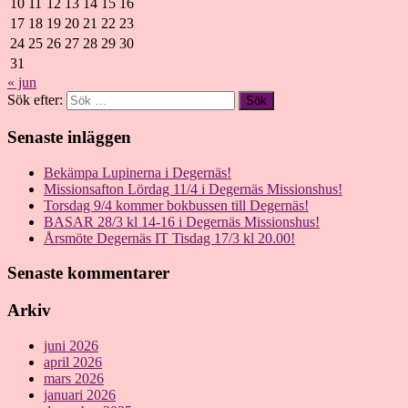
10
11
12
13
14
15
16
17
18
19
20
21
22
23
24
25
26
27
28
29
30
31
« jun
Sök efter:
Senaste inläggen
Bekämpa Lupinerna i Degernäs!
Missionsafton Lördag 11/4 i Degernäs Missionshus!
Torsdag 9/4 kommer bokbussen till Degernäs!
BASAR 28/3 kl 14-16 i Degernäs Missionshus!
Årsmöte Degernäs IT Tisdag 17/3 kl 20.00!
Senaste kommentarer
Arkiv
juni 2026
april 2026
mars 2026
januari 2026