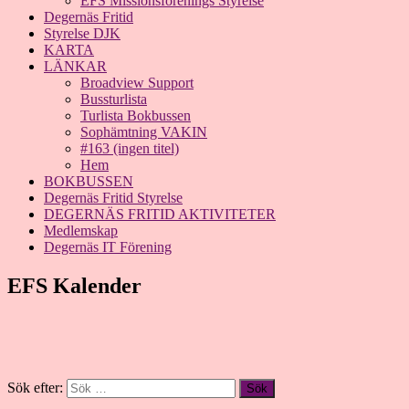
EFS Missionsförenings Styrelse
Degernäs Fritid
Styrelse DJK
KARTA
LÄNKAR
Broadview Support
Bussturlista
Turlista Bokbussen
Sophämtning VAKIN
#163 (ingen titel)
Hem
BOKBUSSEN
Degernäs Fritid Styrelse
DEGERNÄS FRITID AKTIVITETER
Medlemskap
Degernäs IT Förening
EFS Kalender
Sök efter: