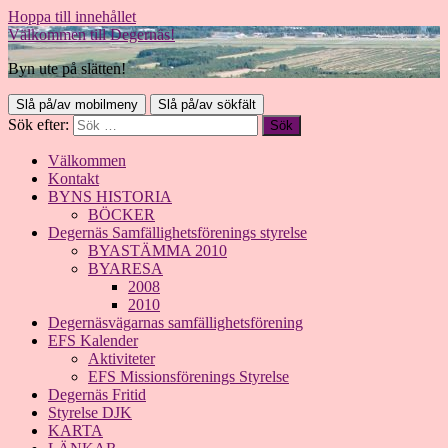
Hoppa till innehållet
Välkommen till Degernäs!
Byn ute på slätten!
Slå på/av mobilmeny
Slå på/av sökfält
Sök efter:
Välkommen
Kontakt
BYNS HISTORIA
BÖCKER
Degernäs Samfällighetsförenings styrelse
BYASTÄMMA 2010
BYARESA
2008
2010
Degernäsvägarnas samfällighetsförening
EFS Kalender
Aktiviteter
EFS Missionsförenings Styrelse
Degernäs Fritid
Styrelse DJK
KARTA