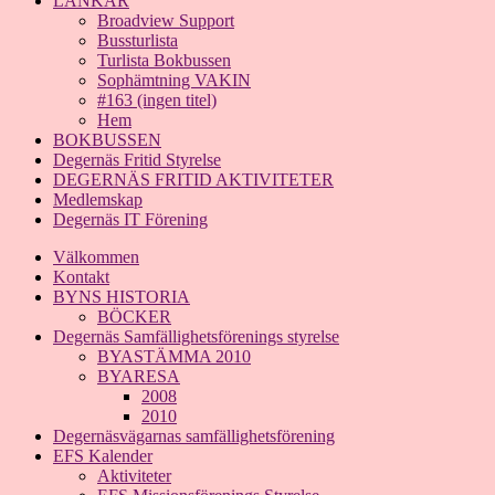
LÄNKAR
Broadview Support
Bussturlista
Turlista Bokbussen
Sophämtning VAKIN
#163 (ingen titel)
Hem
BOKBUSSEN
Degernäs Fritid Styrelse
DEGERNÄS FRITID AKTIVITETER
Medlemskap
Degernäs IT Förening
Välkommen
Kontakt
BYNS HISTORIA
BÖCKER
Degernäs Samfällighetsförenings styrelse
BYASTÄMMA 2010
BYARESA
2008
2010
Degernäsvägarnas samfällighetsförening
EFS Kalender
Aktiviteter