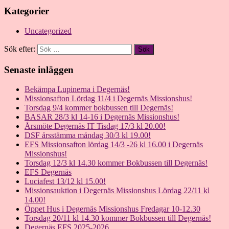
Kategorier
Uncategorized
Sök efter:
Senaste inläggen
Bekämpa Lupinerna i Degernäs!
Missionsafton Lördag 11/4 i Degernäs Missionshus!
Torsdag 9/4 kommer bokbussen till Degernäs!
BASAR 28/3 kl 14-16 i Degernäs Missionshus!
Årsmöte Degernäs IT Tisdag 17/3 kl 20.00!
DSF årsstämma måndag 30/3 kl 19.00!
EFS Missionsafton lördag 14/3 -26 kl 16.00 i Degernäs
Missionshus!
Torsdag 12/3 kl 14.30 kommer Bokbussen till Degernäs!
EFS Degernäs
Luciafest 13/12 kl 15.00!
Missionsauktion i Degernäs Missionshus Lördag 22/11 kl
14.00!
Öppet Hus i Degernäs Missionshus Fredagar 10-12.30
Torsdag 20/11 kl 14.30 kommer Bokbussen till Degernäs!
Degernäs EFS 2025-2026