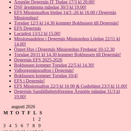
Årsmöte Degernäs IT Tisdag 17/3 kl 20.00!
DSF årsstämma måndag 30/3 kl 19.00!
EFS Missionsafton lördag 14/3 -26 kl 16.00 i Degernäs
Missionshus!
Torsdag 12/3 kl 14.30 kommer Bokbussen till Degernäs!
EFS Degernäs
Luciafest 13/12 kl 15.00!
Missionsauktion i Degernäs Missionshus Lördag 22/11 kl
14.00!
Öppet Hus i Degernäs Missionshus Fredagar 10-12.30
Torsdag 20/11 kl 14.30 kommer Bokbussen till Degernäs!
Degernäs EFS 2025-2026
Bokbussen kommer Torsdag 22/5 kl 14.30!
Valborgsmässoafton i Degernäs!
Bokbussen kommer Torsdag 10/4!
EFS i Degernäs!
EFS Missionsafton 22/3 kl 16 00 & Gudstjänst 23/3 kl 11.00!
Degernäs Samfällighetsförening Årsmöte måndag 31/3 kl
19.00!
augusti 2026
M
T
O
T
F
L
S
1
2
3
4
5
6
7
8
9