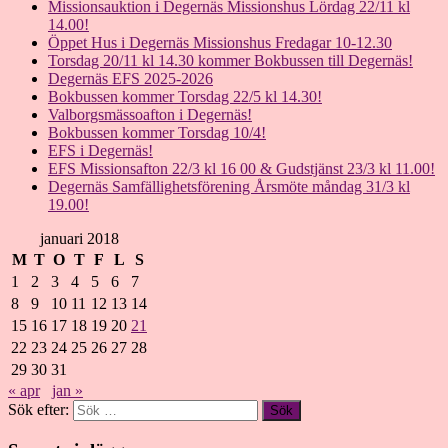
Missionsauktion i Degernäs Missionshus Lördag 22/11 kl
14.00!
Öppet Hus i Degernäs Missionshus Fredagar 10-12.30
Torsdag 20/11 kl 14.30 kommer Bokbussen till Degernäs!
Degernäs EFS 2025-2026
Bokbussen kommer Torsdag 22/5 kl 14.30!
Valborgsmässoafton i Degernäs!
Bokbussen kommer Torsdag 10/4!
EFS i Degernäs!
EFS Missionsafton 22/3 kl 16 00 & Gudstjänst 23/3 kl 11.00!
Degernäs Samfällighetsförening Årsmöte måndag 31/3 kl
19.00!
januari 2018
M
T
O
T
F
L
S
1
2
3
4
5
6
7
8
9
10
11
12
13
14
15
16
17
18
19
20
21
22
23
24
25
26
27
28
29
30
31
« apr
jan »
Sök efter: