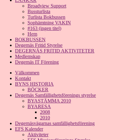
LÄNKAR
Broadview Support
Bussturlista
Turlista Bokbussen
Sophämtning VAKIN
#163 (ingen titel)
Hem
BOKBUSSEN
Degernäs Fritid Styrelse
DEGERNÄS FRITID AKTIVITETER
Medlemskap
Degernäs IT Förening
Välkommen
Kontakt
BYNS HISTORIA
BÖCKER
Degernäs Samfällighetsförenings styrelse
BYASTÄMMA 2010
BYARESA
2008
2010
Degernäsvägarnas samfällighetsförening
EFS Kalender
Aktiviteter