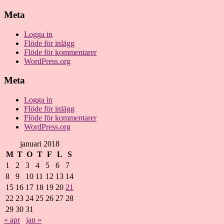
Meta
Logga in
Flöde för inlägg
Flöde för kommentarer
WordPress.org
Meta
Logga in
Flöde för inlägg
Flöde för kommentarer
WordPress.org
januari 2018
M
T
O
T
F
L
S
1
2
3
4
5
6
7
8
9
10
11
12
13
14
15
16
17
18
19
20
21
22
23
24
25
26
27
28
29
30
31
« apr
jan »