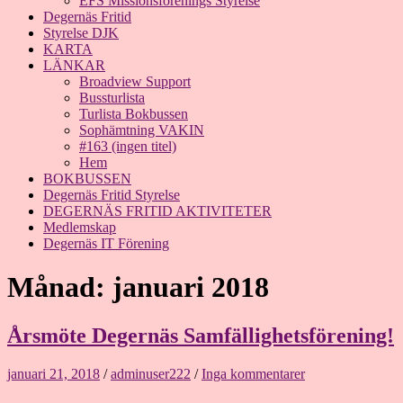
EFS Missionsförenings Styrelse
Degernäs Fritid
Styrelse DJK
KARTA
LÄNKAR
Broadview Support
Bussturlista
Turlista Bokbussen
Sophämtning VAKIN
#163 (ingen titel)
Hem
BOKBUSSEN
Degernäs Fritid Styrelse
DEGERNÄS FRITID AKTIVITETER
Medlemskap
Degernäs IT Förening
Månad:
januari 2018
Årsmöte Degernäs Samfällighetsförening!
januari 21, 2018
/
adminuser222
/
Inga kommentarer