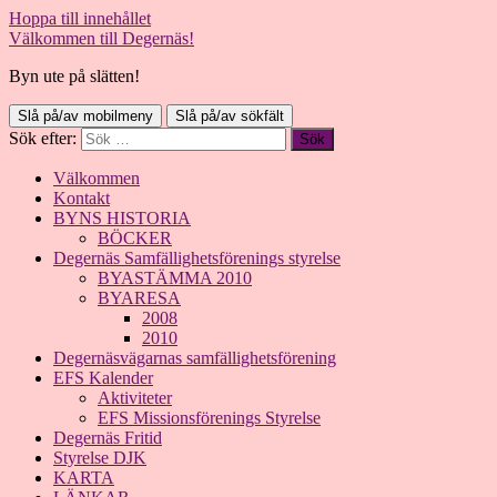
Hoppa till innehållet
Välkommen till Degernäs!
Byn ute på slätten!
Slå på/av mobilmeny
Slå på/av sökfält
Sök efter:
Välkommen
Kontakt
BYNS HISTORIA
BÖCKER
Degernäs Samfällighetsförenings styrelse
BYASTÄMMA 2010
BYARESA
2008
2010
Degernäsvägarnas samfällighetsförening
EFS Kalender
Aktiviteter
EFS Missionsförenings Styrelse
Degernäs Fritid
Styrelse DJK
KARTA