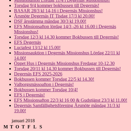
Missionsafton Lördag 11/4 i Degernäs Missionshus!
Torsdag 9/4 kommer bokbussen till Degernäs!
BASAR 28/3 kl 14-16 i Degernäs Missionshus!
Årsmöte Degernäs IT Tisdag 17/3 kl 20.00!
DSF årsstämma måndag 30/3 kl 19.00!
EFS Missionsafton lördag 14/3 -26 kl 16.00 i Degernäs
Missionshus!
Torsdag 12/3 kl 14.30 kommer Bokbussen till Degernäs!
EFS Degernäs
Luciafest 13/12 kl 15.00!
Missionsauktion i Degernäs Missionshus Lördag 22/11 kl
14.00!
Öppet Hus i Degernäs Missionshus Fredagar 10-12.30
Torsdag 20/11 kl 14.30 kommer Bokbussen till Degernäs!
Degernäs EFS 2025-2026
Bokbussen kommer Torsdag 22/5 kl 14.30!
Valborgsmässoafton i Degernäs!
Bokbussen kommer Torsdag 10/4!
EFS i Degernäs!
EFS Missionsafton 22/3 kl 16 00 & Gudstjänst 23/3 kl 11.00!
Degernäs Samfällighetsförening Årsmöte måndag 31/3 kl
19.00!
januari 2018
M
T
O
T
F
L
S