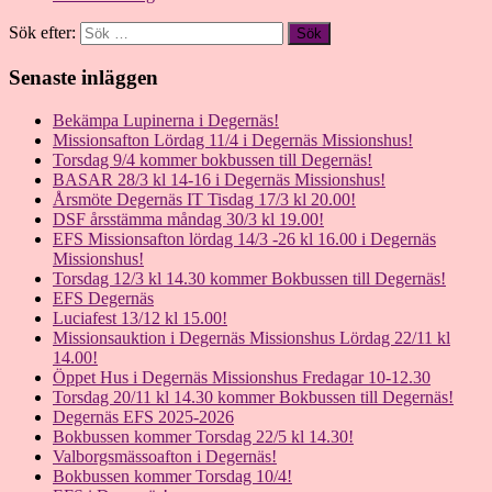
Sök efter:
Senaste inläggen
Bekämpa Lupinerna i Degernäs!
Missionsafton Lördag 11/4 i Degernäs Missionshus!
Torsdag 9/4 kommer bokbussen till Degernäs!
BASAR 28/3 kl 14-16 i Degernäs Missionshus!
Årsmöte Degernäs IT Tisdag 17/3 kl 20.00!
DSF årsstämma måndag 30/3 kl 19.00!
EFS Missionsafton lördag 14/3 -26 kl 16.00 i Degernäs
Missionshus!
Torsdag 12/3 kl 14.30 kommer Bokbussen till Degernäs!
EFS Degernäs
Luciafest 13/12 kl 15.00!
Missionsauktion i Degernäs Missionshus Lördag 22/11 kl
14.00!
Öppet Hus i Degernäs Missionshus Fredagar 10-12.30
Torsdag 20/11 kl 14.30 kommer Bokbussen till Degernäs!
Degernäs EFS 2025-2026
Bokbussen kommer Torsdag 22/5 kl 14.30!
Valborgsmässoafton i Degernäs!
Bokbussen kommer Torsdag 10/4!