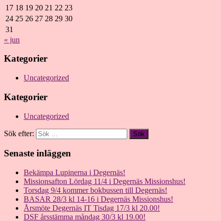
17
18
19
20
21
22
23
24
25
26
27
28
29
30
31
« jun
Kategorier
Uncategorized
Kategorier
Uncategorized
Sök efter:
Senaste inläggen
Bekämpa Lupinerna i Degernäs!
Missionsafton Lördag 11/4 i Degernäs Missionshus!
Torsdag 9/4 kommer bokbussen till Degernäs!
BASAR 28/3 kl 14-16 i Degernäs Missionshus!
Årsmöte Degernäs IT Tisdag 17/3 kl 20.00!
DSF årsstämma måndag 30/3 kl 19.00!