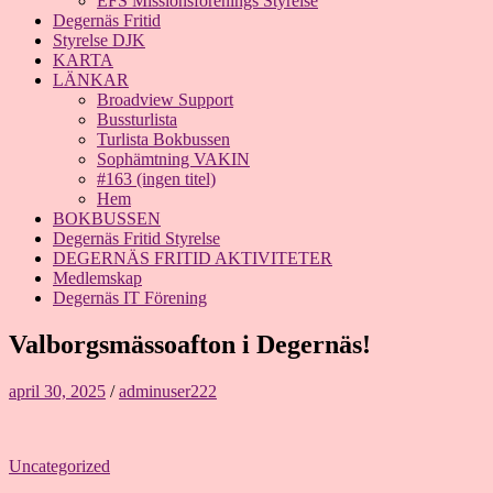
EFS Missionsförenings Styrelse
Degernäs Fritid
Styrelse DJK
KARTA
LÄNKAR
Broadview Support
Bussturlista
Turlista Bokbussen
Sophämtning VAKIN
#163 (ingen titel)
Hem
BOKBUSSEN
Degernäs Fritid Styrelse
DEGERNÄS FRITID AKTIVITETER
Medlemskap
Degernäs IT Förening
Valborgsmässoafton i Degernäs!
april 30, 2025
/
adminuser222
Uncategorized