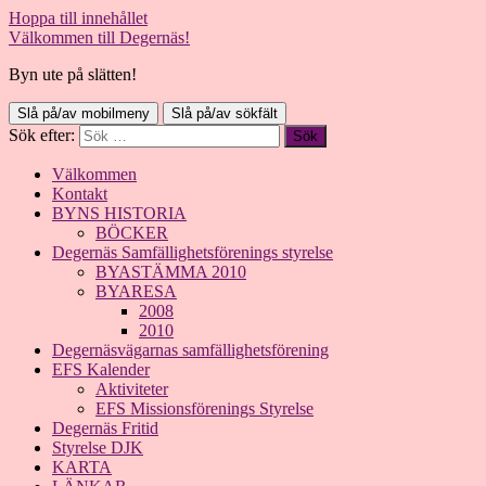
Hoppa till innehållet
Välkommen till Degernäs!
Byn ute på slätten!
Slå på/av mobilmeny
Slå på/av sökfält
Sök efter:
Välkommen
Kontakt
BYNS HISTORIA
BÖCKER
Degernäs Samfällighetsförenings styrelse
BYASTÄMMA 2010
BYARESA
2008
2010
Degernäsvägarnas samfällighetsförening
EFS Kalender
Aktiviteter
EFS Missionsförenings Styrelse
Degernäs Fritid
Styrelse DJK
KARTA