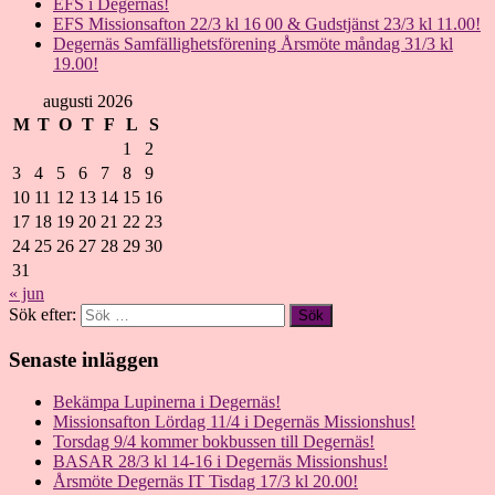
EFS i Degernäs!
EFS Missionsafton 22/3 kl 16 00 & Gudstjänst 23/3 kl 11.00!
Degernäs Samfällighetsförening Årsmöte måndag 31/3 kl
19.00!
augusti 2026
M
T
O
T
F
L
S
1
2
3
4
5
6
7
8
9
10
11
12
13
14
15
16
17
18
19
20
21
22
23
24
25
26
27
28
29
30
31
« jun
Sök efter:
Senaste inläggen
Bekämpa Lupinerna i Degernäs!
Missionsafton Lördag 11/4 i Degernäs Missionshus!
Torsdag 9/4 kommer bokbussen till Degernäs!
BASAR 28/3 kl 14-16 i Degernäs Missionshus!
Årsmöte Degernäs IT Tisdag 17/3 kl 20.00!