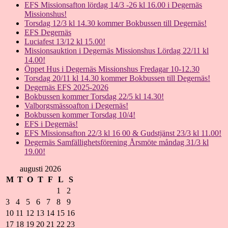
EFS Missionsafton lördag 14/3 -26 kl 16.00 i Degernäs
Missionshus!
Torsdag 12/3 kl 14.30 kommer Bokbussen till Degernäs!
EFS Degernäs
Luciafest 13/12 kl 15.00!
Missionsauktion i Degernäs Missionshus Lördag 22/11 kl
14.00!
Öppet Hus i Degernäs Missionshus Fredagar 10-12.30
Torsdag 20/11 kl 14.30 kommer Bokbussen till Degernäs!
Degernäs EFS 2025-2026
Bokbussen kommer Torsdag 22/5 kl 14.30!
Valborgsmässoafton i Degernäs!
Bokbussen kommer Torsdag 10/4!
EFS i Degernäs!
EFS Missionsafton 22/3 kl 16 00 & Gudstjänst 23/3 kl 11.00!
Degernäs Samfällighetsförening Årsmöte måndag 31/3 kl
19.00!
augusti 2026
M
T
O
T
F
L
S
1
2
3
4
5
6
7
8
9
10
11
12
13
14
15
16
17
18
19
20
21
22
23