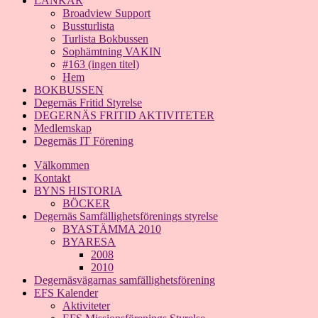
LÄNKAR
Broadview Support
Bussturlista
Turlista Bokbussen
Sophämtning VAKIN
#163 (ingen titel)
Hem
BOKBUSSEN
Degernäs Fritid Styrelse
DEGERNÄS FRITID AKTIVITETER
Medlemskap
Degernäs IT Förening
Välkommen
Kontakt
BYNS HISTORIA
BÖCKER
Degernäs Samfällighetsförenings styrelse
BYASTÄMMA 2010
BYARESA
2008
2010
Degernäsvägarnas samfällighetsförening
EFS Kalender
Aktiviteter