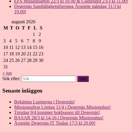
EFS Missionsafton 22/3 kl 16 00 & Gudstjänst 23/3 kl 11.00!
Degernäs Samfällighetsförening Årsmöte måndag 31/3 kl
19.00!
augusti 2026
M
T
O
T
F
L
S
1
2
3
4
5
6
7
8
9
10
11
12
13
14
15
16
17
18
19
20
21
22
23
24
25
26
27
28
29
30
31
« jun
Sök efter:
Senaste inläggen
Bekämpa Lupinerna i Degernäs!
Missionsafton Lördag 11/4 i Degernäs Missionshus!
Torsdag 9/4 kommer bokbussen till Degernäs!
BASAR 28/3 kl 14-16 i Degernäs Missionshus!
Årsmöte Degernäs IT Tisdag 17/3 kl 20.00!