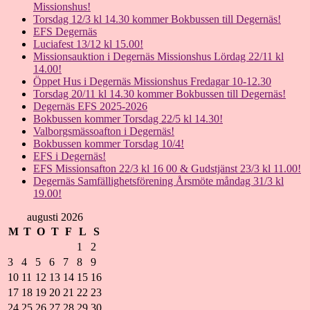
Missionshus!
Torsdag 12/3 kl 14.30 kommer Bokbussen till Degernäs!
EFS Degernäs
Luciafest 13/12 kl 15.00!
Missionsauktion i Degernäs Missionshus Lördag 22/11 kl
14.00!
Öppet Hus i Degernäs Missionshus Fredagar 10-12.30
Torsdag 20/11 kl 14.30 kommer Bokbussen till Degernäs!
Degernäs EFS 2025-2026
Bokbussen kommer Torsdag 22/5 kl 14.30!
Valborgsmässoafton i Degernäs!
Bokbussen kommer Torsdag 10/4!
EFS i Degernäs!
EFS Missionsafton 22/3 kl 16 00 & Gudstjänst 23/3 kl 11.00!
Degernäs Samfällighetsförening Årsmöte måndag 31/3 kl
19.00!
augusti 2026
M
T
O
T
F
L
S
1
2
3
4
5
6
7
8
9
10
11
12
13
14
15
16
17
18
19
20
21
22
23
24
25
26
27
28
29
30