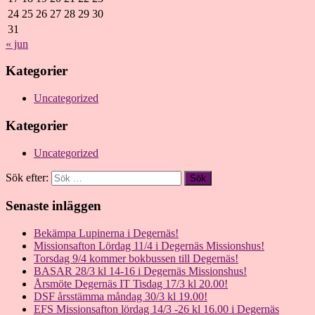
24
25
26
27
28
29
30
31
« jun
Kategorier
Uncategorized
Kategorier
Uncategorized
Sök efter:
Senaste inläggen
Bekämpa Lupinerna i Degernäs!
Missionsafton Lördag 11/4 i Degernäs Missionshus!
Torsdag 9/4 kommer bokbussen till Degernäs!
BASAR 28/3 kl 14-16 i Degernäs Missionshus!
Årsmöte Degernäs IT Tisdag 17/3 kl 20.00!
DSF årsstämma måndag 30/3 kl 19.00!
EFS Missionsafton lördag 14/3 -26 kl 16.00 i Degernäs