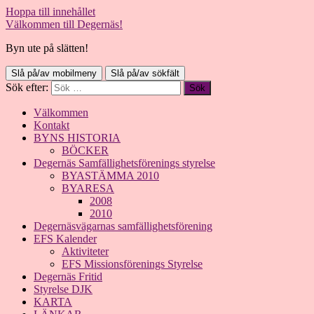
Hoppa till innehållet
Välkommen till Degernäs!
Byn ute på slätten!
Slå på/av mobilmeny
Slå på/av sökfält
Sök efter:
Välkommen
Kontakt
BYNS HISTORIA
BÖCKER
Degernäs Samfällighetsförenings styrelse
BYASTÄMMA 2010
BYARESA
2008
2010
Degernäsvägarnas samfällighetsförening
EFS Kalender
Aktiviteter
EFS Missionsförenings Styrelse
Degernäs Fritid
Styrelse DJK
KARTA