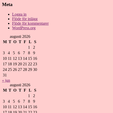
Meta
Logga in
Flöde för inlägg
Flöde för kommentarer
WordPress.org
augusti 2026
M
T
O
T
F
L
S
1
2
3
4
5
6
7
8
9
10
11
12
13
14
15
16
17
18
19
20
21
22
23
24
25
26
27
28
29
30
31
« jun
augusti 2026
M
T
O
T
F
L
S
1
2
3
4
5
6
7
8
9
10
11
12
13
14
15
16
17
18
19
20
21
22
23