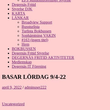
EFS Missionsförenings Styrelse
Degernäs Fritid
Styrelse DJK
KARTA
LÄNKAR
Broadview Support
Bussturlista
Turlista Bokbussen
Sophämtning VAKIN
#163 (ingen titel)
Hem
BOKBUSSEN
Degernäs Fritid Styrelse
DEGERNÄS FRITID AKTIVITETER
Medlemskap
Degernäs IT Förening
BASAR LÖRDAG 9/4-22
april 9, 2022
/
adminuser222
Uncategorized