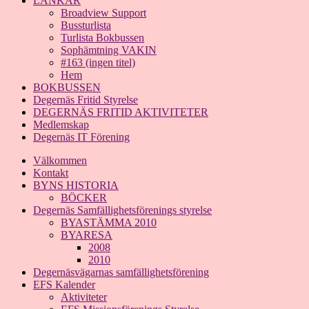
LÄNKAR
Broadview Support
Bussturlista
Turlista Bokbussen
Sophämtning VAKIN
#163 (ingen titel)
Hem
BOKBUSSEN
Degernäs Fritid Styrelse
DEGERNÄS FRITID AKTIVITETER
Medlemskap
Degernäs IT Förening
Välkommen
Kontakt
BYNS HISTORIA
BÖCKER
Degernäs Samfällighetsförenings styrelse
BYASTÄMMA 2010
BYARESA
2008
2010
Degernäsvägarnas samfällighetsförening
EFS Kalender
Aktiviteter