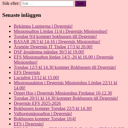
Sök efter:
Senaste inläggen
Bekämpa Lupinerna i Degernäs!
Missionsafton Lördag 11/4 i Degernäs Missionshus!
Torsdag 9/4 kommer bokbussen till Degernäs!
BASAR 28/3 kl 14-16 i Degernäs Missionshus!
Årsmöte Degernäs IT Tisdag 17/3 kl 20.00!
DSF årsstämma måndag 30/3 kl 19.00!
EFS Missionsafton lördag 14/3 -26 kl 16.00 i Degernäs
Missionshus!
Torsdag 12/3 kl 14.30 kommer Bokbussen till Degernäs!
EFS Degernäs
Luciafest 13/12 kl 15.00!
Missionsauktion i Degernäs Missionshus Lördag 22/11 kl
14.00!
Öppet Hus i Degernäs Missionshus Fredagar 10-12.30
Torsdag 20/11 kl 14.30 kommer Bokbussen till Degernäs!
Degernäs EFS 2025-2026
Bokbussen kommer Torsdag 22/5 kl 14.30!
Valborgsmässoafton i Degernäs!
Bokbussen kommer Torsdag 10/4!
EFS i Degernäs!